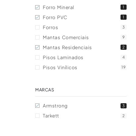
Forro Mineral
1
Forro PVC
1
Forros
3
Mantas Comerciais
9
Mantas Residenciais
2
Pisos Laminados
4
Pisos Vinílicos
19
MARCAS
Armstrong
3
Tarkett
2