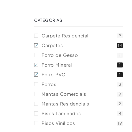
CATEGORIAS
Carpete Residencial
9
Carpetes
14
Forro de Gesso
1
Forro Mineral
1
Forro PVC
1
Forros
3
Mantas Comerciais
9
Mantas Residenciais
2
Pisos Laminados
4
Pisos Vinílicos
19