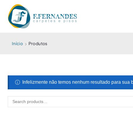
Início
Produtos
Infelizmente não temos nenhum resultado para sua 