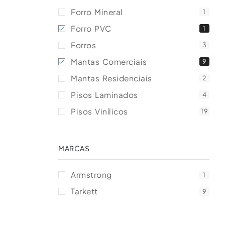
Forro Mineral
1
Forro PVC
1
Forros
3
Mantas Comerciais
9
Mantas Residenciais
2
Pisos Laminados
4
Pisos Vinílicos
19
MARCAS
Armstrong
1
Tarkett
9