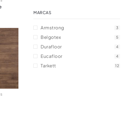
e
MARCAS
Armstrong
3
Belgotex
5
Durafloor
4
Eucafloor
4
Tarkett
12
os