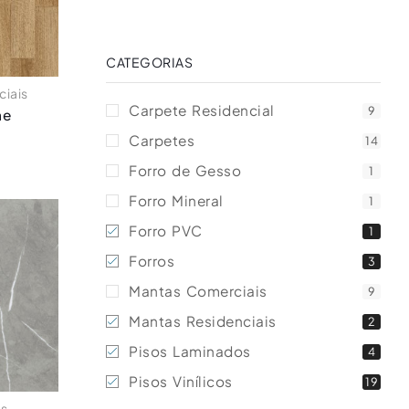
CATEGORIAS
ciais
Carpete Residencial
9
ne
Carpetes
14
Forro de Gesso
1
Forro Mineral
1
Forro PVC
1
Forros
3
Mantas Comerciais
9
Mantas Residenciais
2
Pisos Laminados
4
Pisos Vinílicos
19
os