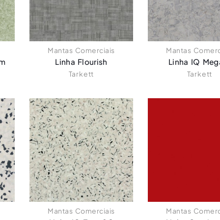
Mantas Comerciais
Mantas Comerc
um
Linha Flourish
Linha IQ Mega
Tarkett
Tarkett
Mantas Comerciais
Mantas Comerc