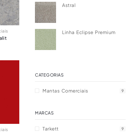
Astral
iais
Linha Eclipse Premium
lit
CATEGORIAS
Mantas Comerciais
9
MARCAS
Tarkett
9
iais