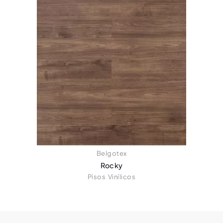
Belgotex
Rocky
Pisos Vinílicos