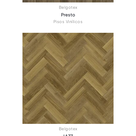
Belgotex
Presto
Pisos Vinílicos
Belgotex