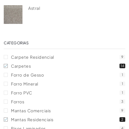
Astral
CATEGORIAS
Carpete Residencial
9
Carpetes
14
Forro de Gesso
1
Forro Mineral
1
Forro PVC
1
Forros
3
Mantas Comerciais
9
Mantas Residenciais
2
Pisos Laminados
4