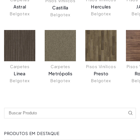
Pisos Vinílicos
Astral
Hercules
J
Castilla
Belgotex
Belgotex
Bel
Belgotex
Carpetes
Carpetes
Pisos Vinílicos
Pisos 
Linea
Metrópolis
Presto
R
Belgotex
Belgotex
Belgotex
Bel
PRODUTOS EM DESTAQUE